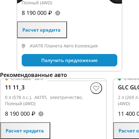
Полный (4WD)
8 190 000 ₽
Расчет кредита
AVATR Планета Авто Коллекция
Получить предложение
Рекомендованные авто
В поставке
·
авто
В нали
11 11_3
GLC GL
0 л (578 л.с.), АКПП, электричество,
2 л (269 
Полный (4WD)
(4WD)
8 190 000 ₽
11 400 
Расчет кредита
Расчет 