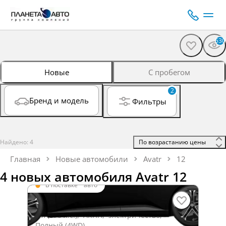
530
Новые
С пробегом
2
Бренд и модель
Фильтры
Найдено: 4
 По возрастанию цены 
Главная
Новые автомобили
Avatr
12
4 новых автомобиля Avatr 12
В поставке
·
авто
12 12_3.1
0 л (578 л.с.), АКПП, электричество,
Полный (4WD)