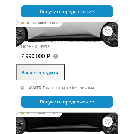
Получить предложение
В поставке
·
авто
12 12_3.1
0 л (578 л.с.), АКПП, электричество,
Полный (4WD)
7 990 000 ₽
Расчет кредита
AVATR Планета Авто Коллекция
Получить предложение
В поставке
·
авто
12 Dynamic Pro
0 л (578 л.с.), АКПП, электричество,