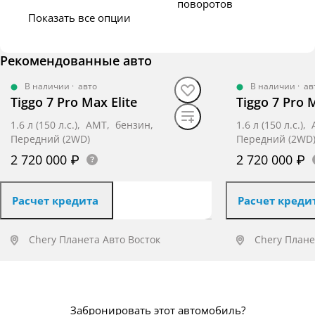
поворотов
Показать все опции
Рекомендованные авто
В наличии
·
авто
В наличии
·
ав
Tiggo 7 Pro Max Elite
Tiggo 7 Pro M
1.6 л (150 л.с.), AMT, бензин,
1.6 л (150 л.с.)
Передний (2WD)
Передний (2WD
2 720 000 ₽
2 720 000 ₽
Расчет кредита
Расчет креди
Chery Планета Авто Восток
Chery Плане
Получить предложение
Получит
Забронировать этот автомобиль?