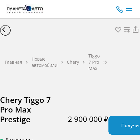
Chery
Tiggo 7
Pro Max
Tiggo
Новые
Prestige
Главная
Chery
7 Pro
автомобили
Кроссовер
Max
Бензин
1,6 л 150
л.с. AMT
Chery Tiggo 7
Pro Max
2 900 000 ₽
Prestige
Получи
В наличии
·