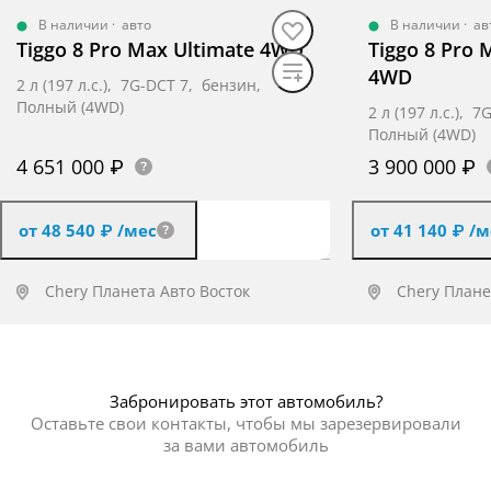
В наличии
·
авто
В наличии
·
ав
Tiggo 8 Pro Max Ultimate 4WD
Tiggo 8 Pro 
4WD
2 л (197 л.с.), 7G-DCT 7, бензин,
Полный (4WD)
2 л (197 л.с.), 
Полный (4WD)
4 651 000 ₽
3 900 000 ₽
от 48 540 ₽
/мес
от 41 140 ₽
/м
Chery Планета Авто Восток
Chery Плане
Получить предложение
Получит
Забронировать этот автомобиль?
Оставьте свои контакты, чтобы мы зарезервировали
за вами автомобиль