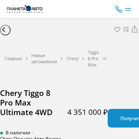
Chery Tiggo 8
Pro Max
Tiggo
Ultimate 4WD
Новые
Главная
Chery
8 Pro
Внедорожник
автомобили
Max
Бензин 2,0 л
197 л.с. 7G-
DCT 7
Chery Tiggo 8
Pro Max
4 351 000 ₽
Ultimate 4WD
Получи
В наличии
·
Chery Планета Авто Восток