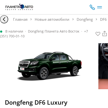
Главная
Новые автомобили
Dongfeng
DF6
В наличии
·
Dongfeng Планета Авто Восток
·
+7
(351) 700-01-10
Dongfeng
DF6
Luxury