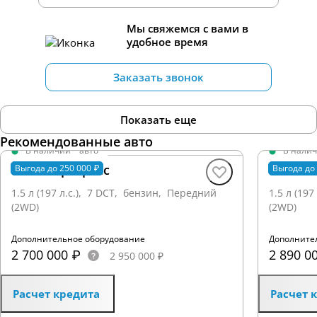
Мы свяжемся с вами в
удобное время
Заказать звонок
Показать еще
Рекомендованные авто
В наличии
·
авто
В нали
MAGE Прогресс
HUGE П
Выгода до 250 000 ₽
Выгода до 
1.5 л (197 л.с.), 7 DCT, бензин, Передний
1.5 л (19
(2WD)
(2WD)
Дополнительное оборудование
Дополните
2 700 000 ₽
2 890 0
2 950 000 ₽
Расчет кредита
Расчет 