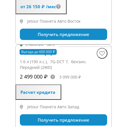
от 26 150 ₽
/мес
Jetour Планета Авто Восток
Получить предложение
В наличии
·
авто
X70+ Комфорт
Выгода до 600 000 ₽
1.6 л (190 л.с.), 7G-DCT 7, бензин,
Передний (2WD)
2 499 000 ₽
3 099 000 ₽
Расчет кредита
Jetour Планета Авто Запад
Получить предложение