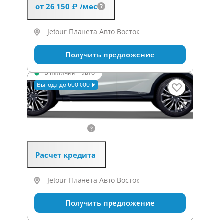
от 26 150 ₽
/мес
Jetour Планета Авто Восток
Получить предложение
В наличии
·
авто
X70+ Комфорт
Выгода до 600 000 ₽
1.6 л (190 л.с.), 7G-DCT 7, бензин,
Передний (2WD)
2 499 000 ₽
3 099 000 ₽
Расчет кредита
Jetour Планета Авто Восток
Получить предложение