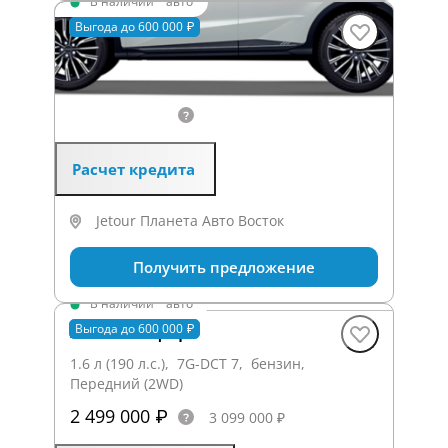
В наличии
·
авто
X70+ Комфорт
Выгода до 600 000 ₽
1.6 л (190 л.с.), 7G-DCT 7, бензин,
Передний (2WD)
2 499 000 ₽
3 099 000 ₽
Расчет кредита
Jetour Планета Авто Восток
Получить предложение
В наличии
·
авто
X70+ Комфорт
Выгода до 600 000 ₽
1.6 л (190 л.с.), 7G-DCT 7, бензин,
Передний (2WD)
2 499 000 ₽
3 099 000 ₽