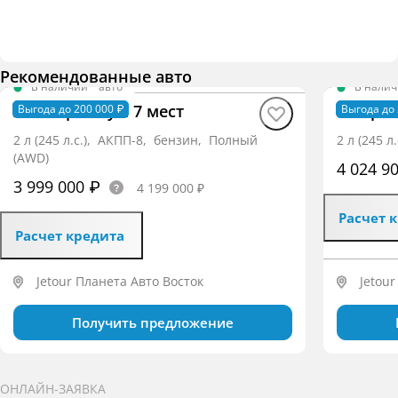
Рекомендованные авто
В наличии
·
авто
В нали
X90+ Премиум 7 мест
T1 Пре
Выгода до 200 000 ₽
Выгода до 
2 л (245 л.с.), АКПП-8, бензин, Полный
2 л (245 
(AWD)
4 024 9
3 999 000 ₽
4 199 000 ₽
Расчет 
Расчет кредита
Jetour Планета Авто Восток
Jetou
Получить предложение
ОНЛАЙН-ЗАЯВКА