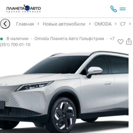
Главная
Новые автомобили
OMODA
C7
В наличии
·
Omoda Планета Авто Гольфстрим
·
+7
(351) 700-01-10