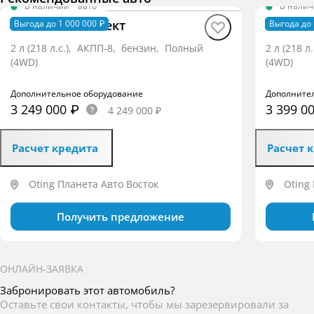
В наличии
·
авто
В нали
Paladin Интеллект
Paladin
Выгода до 1 000 000 ₽
Выгода до 
2 л (218 л.с.), АКПП-8, бензин, Полный
2 л (218 
(4WD)
(4WD)
Дополнительное оборудование
Дополните
3 249 000 ₽
3 399 0
4 249 000 ₽
Расчет кредита
Расчет 
Oting Планета Авто Восток
Oting
Получить предложение
ОНЛАЙН-ЗАЯВКА
Забронировать этот автомобиль?
Оставьте свои контакты, чтобы мы зарезервировали за