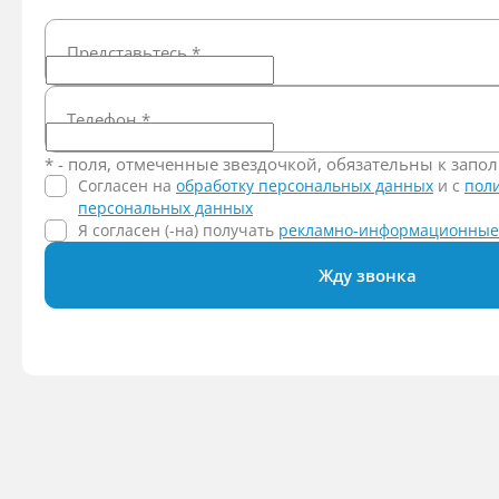
Представьтесь
*
Телефон
*
* - поля, отмеченные звездочкой, обязательны к зап
Согласен на
обработку персональных данных
и c
пол
персональных данных
Я согласен (-на) получать
рекламно-информационные
Жду звонка