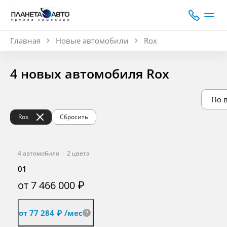
Главная
Новые автомобили
Rox
4 новых автомобиля Rox
По 
Rox
Сбросить
4 автомобиля
·
2 цвета
01
от 7 466 000 ₽
от 77 284 ₽
/мес