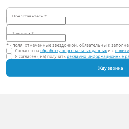
Представьтесь
*
Телефон
*
* - поля, отмеченные звездочкой, обязательны к заполн
Согласен на
обработку персональных данных
и c
полити
Я согласен (-на) получать
рекламно-информационные р
Жду звонка