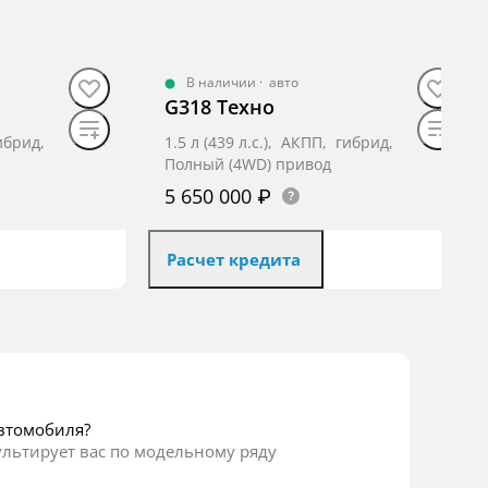
В наличии
·
авто
G318 Техно
гибрид,
1.5 л (439 л.с.), АКПП, гибрид,
Полный (4WD) привод
5 650 000 ₽
Расчет кредита
втомобиля?
ультирует вас по модельному ряду