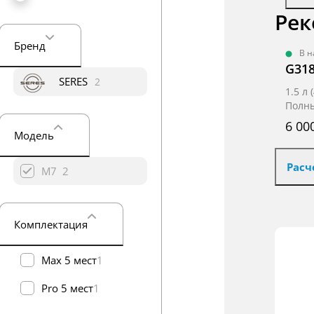
Рек
Бренд
В 
G318
SERES
2
1.5 л
Полны
6 00
Модель
Расч
M7
2
Комплектация
Max 5 мест
1
Pro 5 мест
1