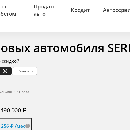
о с
Продать
Кредит
Автосерв
обегом
авто
новых автомобиля SER
о скидкой
Сбросить
мобиля
·
2 цвета
 490 000 ₽
7 256 ₽
/мес