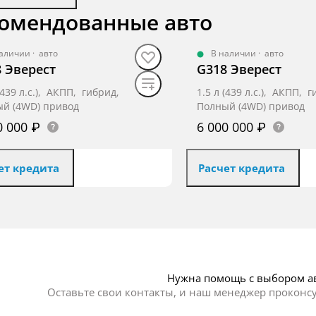
омендованные авто
наличии
·
авто
В наличии
·
авто
 Эверест
G318 Эверест
 (439 л.с.), АКПП, гибрид,
1.5 л (439 л.с.), АКПП, 
й (4WD) привод
Полный (4WD) привод
0 000 ₽
6 000 000 ₽
ет кредита
Расчет кредита
Нужна помощь с выбором а
Оставьте свои контакты, и наш менеджер проконс