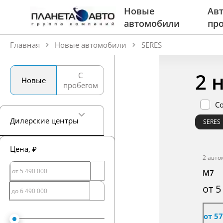
Новые
Авт
автомобили
пр
Главная
Новые автомобили
SERES
2 
С
Новые
пробегом
С
Дилерские центры
SERES
Цена
, ₽
2 авто
M7
от 5
от 5