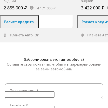
Задний
Задний
2 855 000 ₽
3 422 000 ₽
4 171 000 ₽
Расчет кредита
Расчет креди
Планета Авто Юг
Планета Ав
Получить предложение
Получит
Забронировать этот автомобиль?
Оставьте свои контакты, чтобы мы зарезервировали
за вами автомобиль
Представьтесь
*
Телефон
*