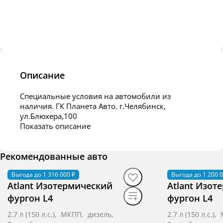
Описание
Специальные условия на автомобили из
наличия. ГК Планета Авто. г.Челябинск,
ул.Блюхера,100
Показать описание
Рекомендованные авто
Выгода до 1 316 000 ₽
В наличии
·
авто
Выгода до 1 200 0
В наличии
·
ав
Atlant Изотермический
Atlant Изот
фургон L4
фургон L4
2.7 л (150 л.с.), МКПП, дизель,
2.7 л (150 л.с.