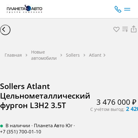
Sollers Atlant
Цельномета
Новые
фургон L3H2 
Главная
Sollers
Atlant
автомобили
Цельномета
фургон Дизел
150 л.с. МК
Sollers Atlant
Цельнометаллический
3 476 000 ₽
фургон L3H2 3.5T
2 42
С учётом выгод:
В наличии
·
Планета Авто Юг
·
+7 (351) 700-01-10