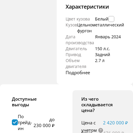
Характеристики
Цвет кузова
Белый
Кузов
Цельнометаллический
фургон
Дата
Январь
2024
производства
Двигатель
150 л.с.
Привод
Задний
Объем
2.7 л
двигателя
Подробнее
Доступные
Из чего
выгоды
складывается
цена?
По
до
трейд-
Цена с
2 420 000 ₽
230 000 ₽
ин
учетом