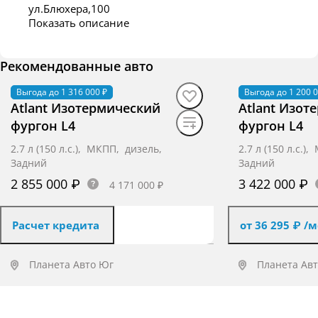
ул.Блюхера,100
Показать описание
Рекомендованные авто
Выгода до 1 316 000 ₽
В наличии
·
авто
Выгода до 1 200 0
В наличии
·
ав
Atlant Изотермический
Atlant Изот
фургон L4
фургон L4
2.7 л (150 л.с.), МКПП, дизель,
2.7 л (150 л.с.
Задний
Задний
2 855 000 ₽
3 422 000 ₽
4 171 000 ₽
Расчет кредита
от 36 295 ₽
/м
Планета Авто Юг
Планета Ав
Получить предложение
Получит