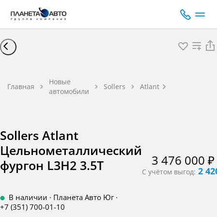
Sollers Atlant
Цельномета
Новые
фургон L3H2 
Главная
Sollers
Atlant
автомобили
Цельномета
фургон Дизел
150 л.с. МК
Sollers Atlant
Цельнометаллический
3 476 000 ₽
фургон L3H2 3.5T
2 42
С учётом выгод:
В наличии
·
Планета Авто Юг
·
+7 (351) 700-01-10