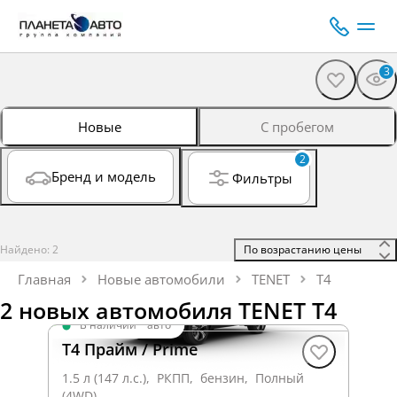
3
Новые
С пробегом
2
Бренд и модель
Фильтры
Найдено: 2
 По возрастанию цены 
Главная
Новые автомобили
TENET
T4
2 новых автомобиля TENET T4
В наличии
·
авто
T4 Прайм / Prime
1.5 л (147 л.с.), РКПП, бензин, Полный
(4WD)