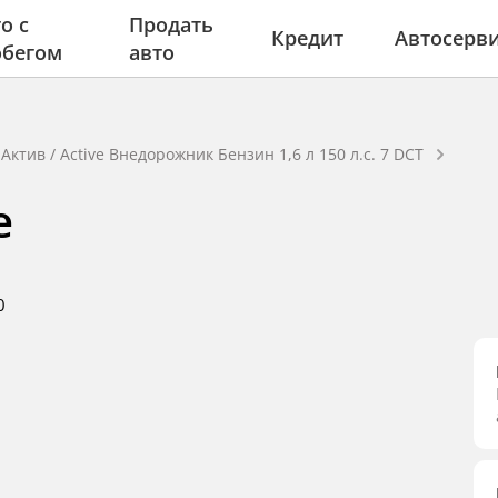
о с
Продать
Кредит
Автосерв
обегом
авто
Актив / Active Внедорожник Бензин 1,6 л 150 л.с. 7 DCT
e
0