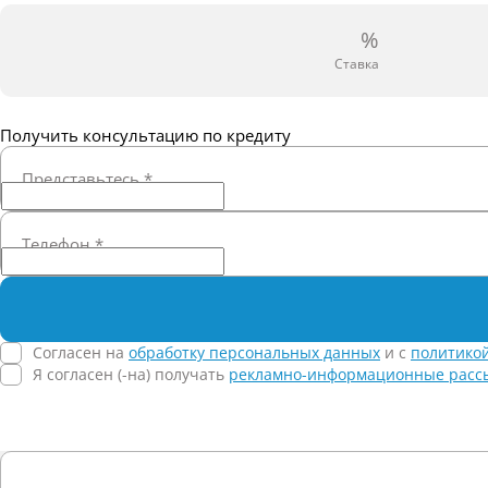
%
Ставка
Получить консультацию по кредиту
Представьтесь
*
Телефон
*
Согласен на
обработку персональных данных
и c
политико
Я согласен (-на) получать
рекламно-информационные расс