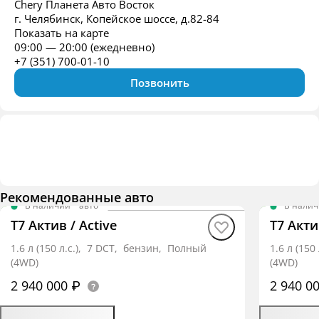
Chery Планета Авто Восток
г. Челябинск, Копейское шоссе, д.82-84
Показать на карте
09:00 — 20:00 (ежедневно)
+7 (351) 700-01-10
Позвонить
Рекомендованные авто
В наличии
·
авто
В нали
T7 Актив / Active
T7 Акти
1.6 л (150 л.с.), 7 DCT, бензин, Полный
1.6 л (15
(4WD)
(4WD)
2 940 000 ₽
2 940 0