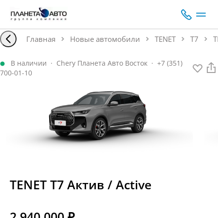
Главная
Новые автомобили
TENET
T7
T
В наличии
·
Chery Планета Авто Восток
·
+7 (351)
700-01-10
TENET T7 Актив / Active
2 940 000 ₽