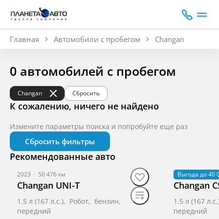
Главная
Автомобили с пробегом
Changan
0 автомобилей с пробегом
Changan
Сбросить
К сожалению, ничего не найдено
Измените параметры поиска и попробуйте еще раз
Сбросить фильтры
Рекомендованные авто
2023
·
50 476 км
2023
Выгода до 40 
·
42 953 к
Changan UNI-T
Changan C
1.5 л (167 л.с.), Робот, бензин,
1.5 л (167 л.
передний
передний