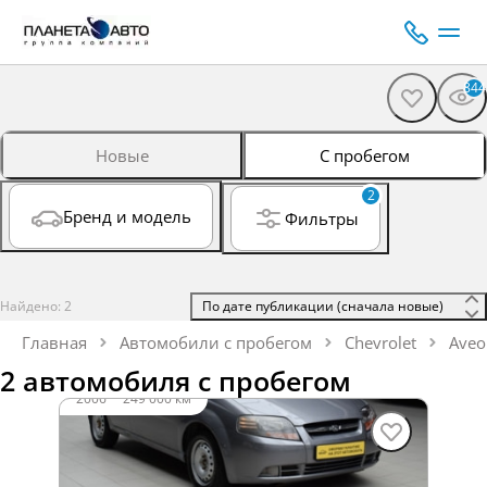
844
Новые
С пробегом
2
Бренд и модель
Фильтры
Найдено: 2
 По дате публикации (сначала новые) 
Главная
Автомобили с пробегом
Chevrolet
Aveo
2 автомобиля с пробегом
2006
·
249 000 км
Chevrolet Aveo
1.2 л (72 л.с.), МКПП, бензин, передний