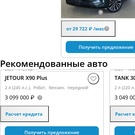
2 л (249 л.с.), Робот, бензин, п
2 900 000 ₽
от 29 722 ₽
/мес
Получить предложение
Рекомендованные авто
2023
·
1 125 км
2023
·
76 4
JETOUR X90 Plus
TANK 3
2 л (245 л.с.), Робот, бензин, передний
2 л (220 
3 099 000 ₽
3 049 0
Расчет кредита
Расчет 
Получить предложение