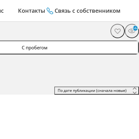
ис
Контакты
Связь с собственником
844
С пробегом
 По дате публикации (сначала новые) 