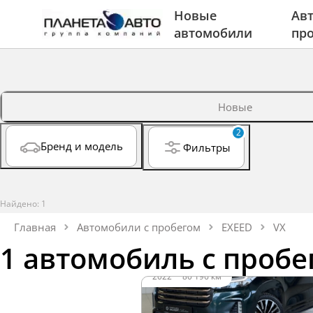
Новые
Авт
автомобили
пр
Новые
2
Бренд и модель
Фильтры
Найдено: 1
Главная
Автомобили с пробегом
EXEED
VX
1 автомобиль с пробе
2022
·
80 196 км
EXEED VX