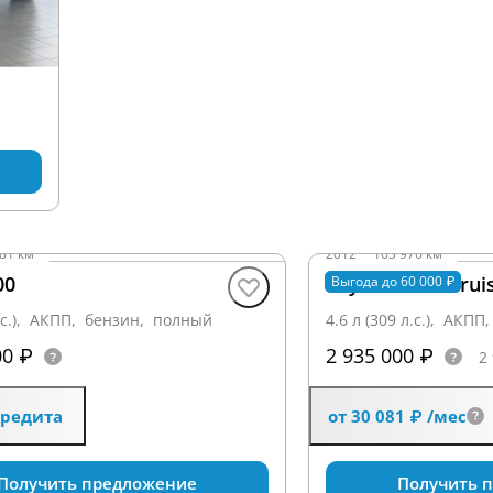
олный
81 км
2012
·
163 976 км
00
Toyota Land Crui
Выгода до 60 000 ₽
л.с.), АКПП, бензин, полный
4.6 л (309 л.с.), АКП
00 ₽
2 935 000 ₽
2
кредита
от 30 081 ₽
/мес
Получить предложение
Получить 