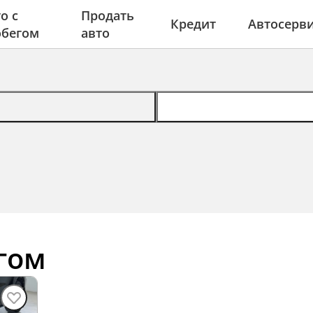
о с
Продать
Кредит
Автосерв
обегом
авто
гом