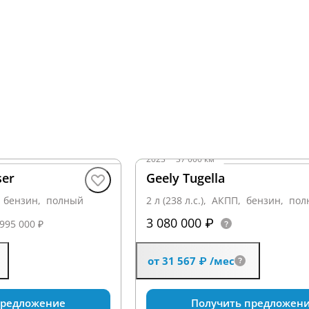
2023
·
37 000 км
ser
Geely Tugella
П, бензин, полный
2 л (238 л.с.), АКПП, бензин, по
3 080 000 ₽
 995 000 ₽
от 31 567 ₽
/мес
предложение
Получить предложен