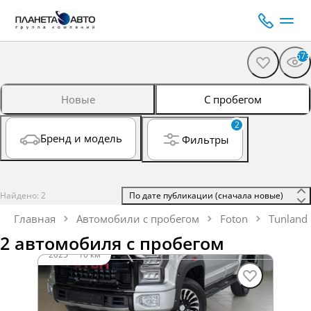
673
Новые
С пробегом
2
Бренд и модель
Фильтры
Найдено: 2
 По дате публикации (сначала новые) 
Главная
Автомобили с пробегом
Foton
Tunland
2 автомобиля с пробегом
2025
·
10 км
Foton Tunland G9
2 л (162 л.с.), АКПП, дизель, полный