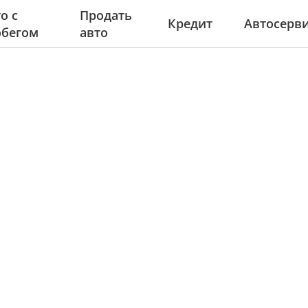
о с
Продать
Кредит
Автосерв
обегом
авто