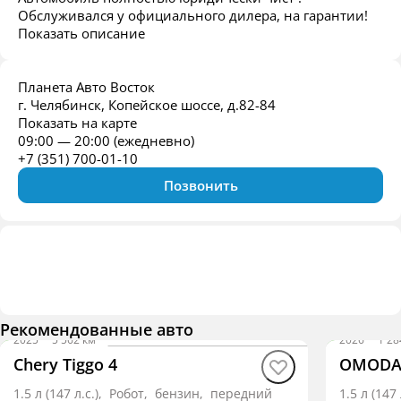
Обслуживался у официального дилера, на гарантии! ️
Показать описание
Планета Авто Восток
г. Челябинск, Копейское шоссе, д.82-84
Показать на карте
09:00 — 20:00 (ежедневно)
+7 (351) 700-01-10
Позвонить
Рекомендованные авто
2025
·
5 562 км
2026
·
1 28
Chery Tiggo 4
OMODA
1.5 л (147 л.с.), Робот, бензин, передний
1.5 л (14