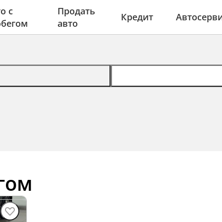
о с
Продать
Кредит
Автосерв
обегом
авто
гом