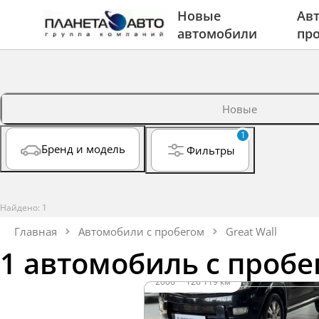
Новые
Авт
автомобили
пр
Новые
1
Бренд и модель
Фильтры
Найдено: 1
Главная
Автомобили с пробегом
Great Wall
1 автомобиль с пробе
2006
·
126 119 км
Great Wall Hover