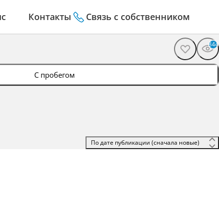
ис
Контакты
Связь с собственником
844
С пробегом
 По дате публикации (сначала новые) 