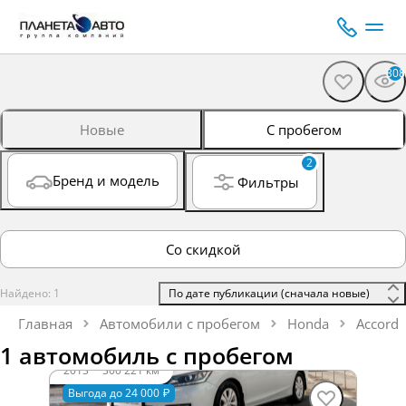
308
Новые
С пробегом
2
Бренд и модель
Фильтры
Со скидкой
Найдено: 1
 По дате публикации (сначала новые) 
Главная
Автомобили с пробегом
Honda
Accord
1 автомобиль с пробегом
2013
·
300 221 км
Honda Accord
Выгода до 24 000 ₽