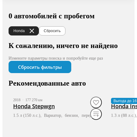
0 автомобилей с пробегом
Honda
Сбросить
К сожалению, ничего не найдено
Измените параметры поиска и попробуйте еще раз
Сбросить фильтры
Рекомендованные авто
2018
·
177 270 км
2009
·
98 744 к
Выгода до 16
Honda Stepwgn
Honda Ins
1.5 л (150 л.с.), Вариатор, бензин, передний
1.3 л (88 л.с