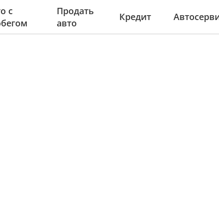
о с
Продать
Кредит
Автосерв
обегом
авто