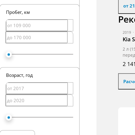
от 2
Пробег
, км
Рек
2019
·
Kia 
2 л (
пере
2 14
Возраст
, год
Расч