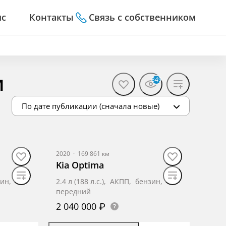
ис
Контакты
Связь с собственником
м
349
По дате публикации (сначала новые)
2020
·
169 861 км
Kia Optima
зин,
2.4 л (188 л.с.), АКПП, бензин,
передний
2 040 000 ₽