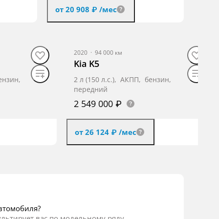
от 20 908 ₽
/мес
Видео
ние
Получить предложение
2020
·
94 000 км
Kia K5
бензин,
2 л (150 л.с.), АКПП, бензин,
передний
2 549 000 ₽
от 26 124 ₽
/мес
ложение
Получить предложение
втомобиля?
ультирует вас по модельному ряду