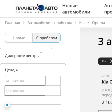
Новые
Авт
автомобили
пр
Главная
Автомобили с пробегом
Kia
Optima
3 
Новые
С пробегом
Дилерские центры
Kia
Цена
, ₽
2019
·
Kia 
2.4 л
пере
2 10