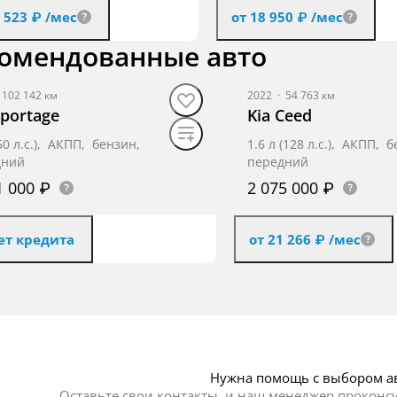
1 523 ₽
/мес
от 18 950 ₽
/мес
омендованные авто
Получить предложение
Получить предложе
102 142 км
2022
·
54 763 км
Sportage
Kia Ceed
150 л.с.), АКПП, бензин,
1.6 л (128 л.с.), АКПП, 
дний
передний
1 000 ₽
2 075 000 ₽
ет кредита
от 21 266 ₽
/мес
Получить предложение
Получить пред
Нужна помощь с выбором а
Оставьте свои контакты, и наш менеджер проконс