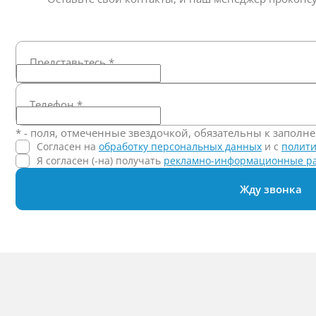
Представьтесь
*
Телефон
*
* - поля, отмеченные звездочкой, обязательны к заполн
Согласен на
обработку персональных данных
и c
полити
Я согласен (-на) получать
рекламно-информационные р
Жду звонка