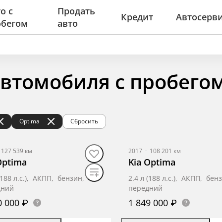
о с
Продать
Кредит
Автосерв
обегом
авто
автомобиля с пробего
Optima
Сбросить
127 539 км
2017
·
108 201 км
Optima
Kia Optima
 (188 л.с.), АКПП, бензин,
2.4 л (188 л.с.), АКПП, бен
дний
передний
0 000 ₽
1 849 000 ₽