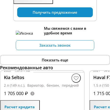
Получить предложение
Мы свяжемся с вами в
удобное время
Заказать звонок
Показать еще
Рекомендованные авто
2020
·
139 011 км
2021
·
34 2
Kia Seltos
Haval F
2 л (149 л.с.), Вариатор, бензин, передний
1.5 л (15
1 705 000 ₽
1 715 0
Расчет кредита
Расчет 