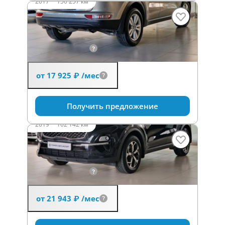
2017
·
150 257 км
Kia Sportage
2 л (150 л.с.), АКПП, бензин, передний
1 749 000 ₽
от 17 925 ₽
/мес
Получить предложение
2019
·
102 142 км
Kia Sportage
2 л (150 л.с.), АКПП, бензин, передний
2 141 000 ₽
от 21 943 ₽
/мес