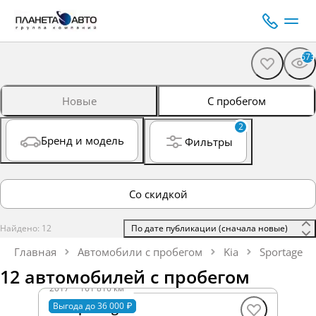
673
Новые
С пробегом
2
Бренд и модель
Фильтры
Со скидкой
Найдено: 12
 По дате публикации (сначала новые) 
Главная
Автомобили с пробегом
Kia
Sportage
12 автомобилей с пробегом
2017
·
161 816 км
Kia Sportage
Выгода до 36 000 ₽