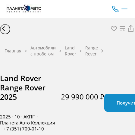
Land Rover
Range Rover
Автомобили
Land
Range
Главная
Внедорожни
с пробегом
Rover
Rover
Бензин 4,4 л
530 л.с. АКПП
Land Rover
Range Rover
29 990 000 ₽
2025
Получи
2025
·
10
·
АКПП
·
Планета Авто Коллекция
·
+7 (351) 700-01-10