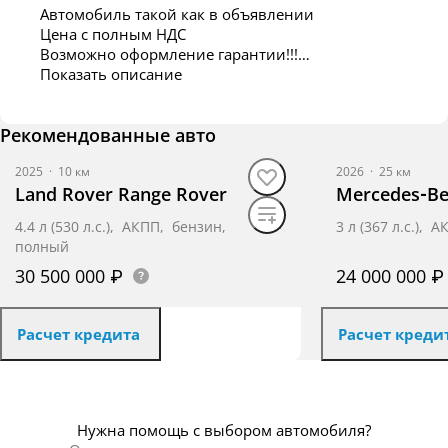
Автомобиль такой как в объявлении
Цена с полным НДС
Возможно оформление гарантии!!!
Показать описание
Vin SALKA9B98SA322770
Рекомендованные авто
Дата выпуска 2025-06-02
Модель НОВЫЙ RANGE ROVER 2022 > (L460)
2025
·
10 км
2026
·
25 км
Тип кузова 5-дверный
Land Rover Range Rover
Mercedes‑Be
Код двигателя 4,4л V8 Бензиновый с
турбонаддувом (NC11)
4.4 л (530 л.с.), АКПП, бензин,
3 л (367 л.с.),
Тип топлива Бензиновый Объем двигателя 4,40
полный
Тип привода ПОЛНЫЙ
30 500 000 ₽
Рулевое управление слева
24 000 000 ₽
Цвет окраски кузова - Черный Санторини (1AG)
Внутренняя отделка - тмин (035CB)
Расчет кредита
Коробка передач автоматическая Код коробки
Расчет креди
передач Auto 8-ступенчатая Trans 8HP80
ОПЦИИ
Получить предложение
Получит
001CN 2025 модельного года
002CP РУКОВОДСТВО ПО ЭКСПЛУАТАЦИИ В
Нужна помощь с выбором автомобиля?
КОРЕЕ 002FS K-LEVIII Std 4