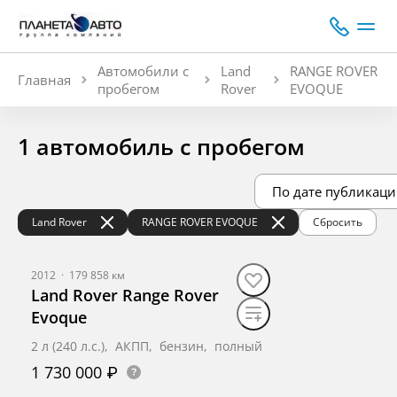
Автомобили с
Land
RANGE ROVER
Главная
пробегом
Rover
EVOQUE
1 автомобиль с пробегом
По дате публикаци
Land Rover
RANGE ROVER EVOQUE
Сбросить
2012
·
179 858 км
Land Rover Range Rover
Evoque
2 л (240 л.с.), АКПП, бензин, полный
1 730 000 ₽