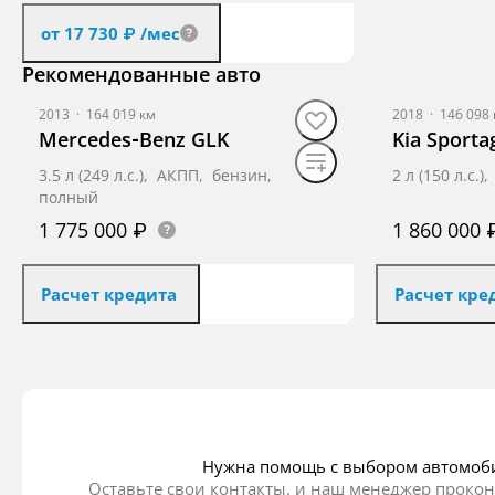
от 17 730 ₽
/мес
Рекомендованные авто
Получить предложение
2013
·
164 019 км
2018
·
146 098 
Mercedes‑Benz GLK
Kia Sporta
3.5 л (249 л.с.), АКПП, бензин,
2 л (150 л.с
полный
1 775 000 ₽
1 860 000 
Расчет кредита
Расчет кре
Получить предложение
Получ
Нужна помощь с выбором автомоб
Оставьте свои контакты, и наш менеджер прокон