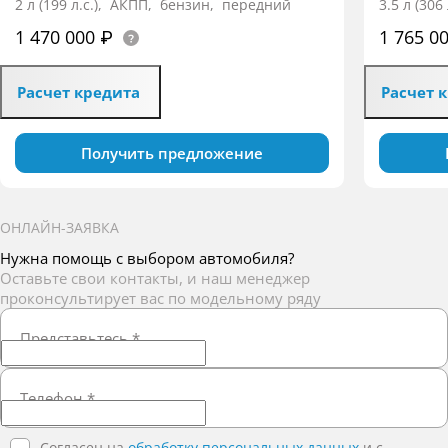
2 л (199 л.с.), АКПП, бензин, передний
3.5 л (30
1 470 000 ₽
1 765 0
Расчет кредита
Расчет 
Получить предложение
ОНЛАЙН-ЗАЯВКА
Нужна помощь с выбором автомобиля?
Оставьте свои контакты, и наш менеджер
проконсультирует вас по модельному ряду
Представьтесь
*
Телефон
*
Согласен на
обработку персональных данных
и c