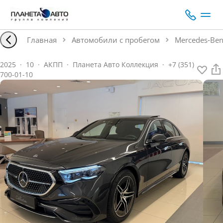
Главная
Автомобили с пробегом
Mercedes‑Ben
2025
·
10
·
АКПП
·
Планета Авто Коллекция
·
+7 (351)
700-01-10