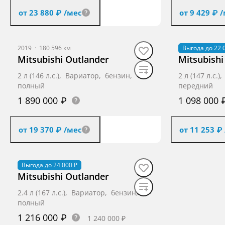
от 23 880 ₽
/мес
от 9 429 ₽
/
Получить предложение
Получ
2019
·
180 596 км
2010
Выгода до 22 
·
219 241 
Mitsubishi Outlander
Mitsubishi
2 л (146 л.с.), Вариатор, бензин,
2 л (147 л.с.
полный
передний
1 890 000 ₽
1 098 000 
от 19 370 ₽
/мес
от 11 253 ₽
Получить предложение
Получ
2013
Выгода до 24 000 ₽
·
237 621 км
Mitsubishi Outlander
2.4 л (167 л.с.), Вариатор, бензин,
полный
1 216 000 ₽
1 240 000 ₽