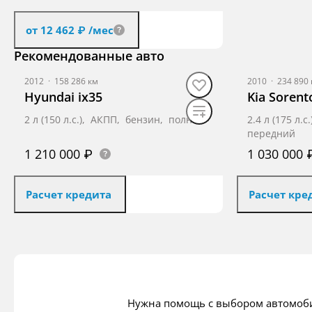
от 12 462 ₽
/мес
Рекомендованные авто
Получить предложение
2012
·
158 286 км
2010
·
234 890 
Hyundai ix35
Kia Sorent
2 л (150 л.с.), АКПП, бензин, полный
2.4 л (175 л.
передний
1 210 000 ₽
1 030 000 
Расчет кредита
Расчет кре
Получить предложение
Получ
Нужна помощь с выбором автомоб