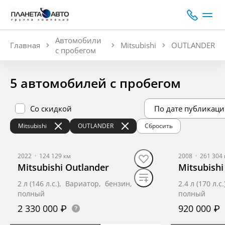
Автомобили
Главная
Mitsubishi
OUTLANDER
с пробегом
5 автомобилей с пробегом
Со скидкой
По дате публикаци
Mitsubishi
OUTLANDER
Сбросить
2022
·
124 129 км
2008
·
261 304 
Mitsubishi Outlander
Mitsubishi
2 л (146 л.с.), Вариатор, бензин,
2.4 л (170 л.
полный
полный
2 330 000 ₽
920 000 ₽