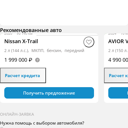
Рекомендованные авто
2020
·
96 140 км
2024
·
10 к
Nissan X-Trail
AVIOR 
2 л (144 л.с.), МКПП, бензин, передний
2 л (150 
1 999 000 ₽
4 990 0
Расчет кредита
Расчет 
Получить предложение
ОНЛАЙН-ЗАЯВКА
Нужна помощь с выбором автомобиля?