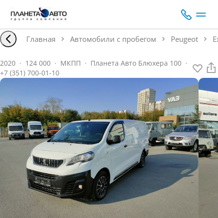
Главная
Автомобили с пробегом
Peugeot
E
2020
·
124 000
·
МКПП
·
Планета Авто Блюхера 100
·
+7 (351) 700-01-10