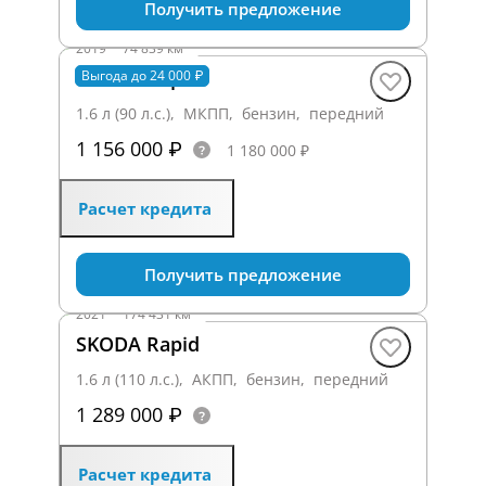
Получить предложение
2019
·
74 839 км
SKODA Rapid
Выгода до 24 000 ₽
1.6 л (90 л.с.), МКПП, бензин, передний
1 156 000 ₽
1 180 000 ₽
Расчет кредита
Получить предложение
2021
·
174 431 км
SKODA Rapid
1.6 л (110 л.с.), АКПП, бензин, передний
1 289 000 ₽
Расчет кредита