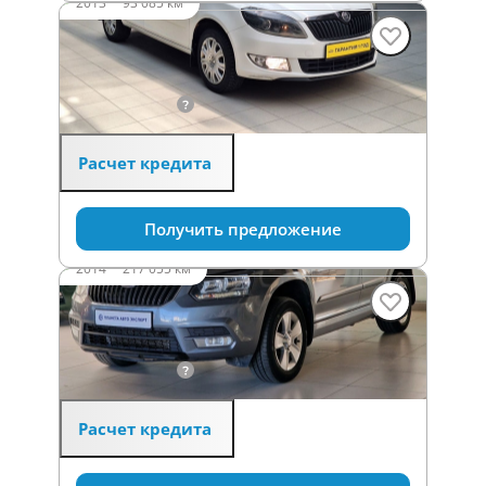
2013
·
93 085 км
SKODA Fabia
1.4 л (86 л.с.), МКПП, бензин, передний
680 000 ₽
Расчет кредита
Получить предложение
2014
·
217 055 км
SKODA Yeti
1.4 л (122 л.с.), Робот, бензин, передний
920 000 ₽
Расчет кредита