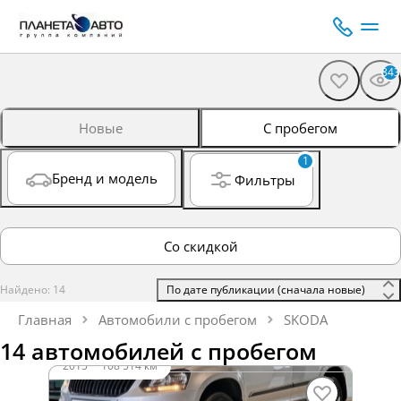
843
Новые
С пробегом
1
Бренд и модель
Фильтры
Со скидкой
Найдено: 14
 По дате публикации (сначала новые) 
Главная
Автомобили с пробегом
SKODA
14 автомобилей с пробегом
2015
·
108 514 км
SKODA Yeti