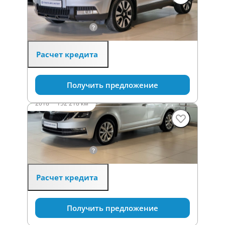
1.6 л (110 л.с.), МКПП, бензин, передний
1 299 000 ₽
Расчет кредита
Получить предложение
2018
·
152 218 км
SKODA Octavia
1.6 л (110 л.с.), МКПП, бензин, передний
1 495 000 ₽
Расчет кредита
Получить предложение