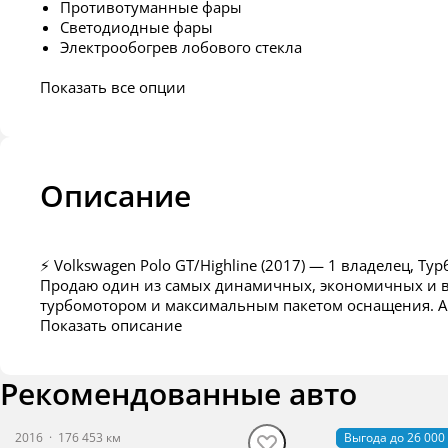
Противотуманные фары
Светодиодные фары
Электрообогрев лобового стекла
Показать все опции
Описание
⚡ Volkswagen Polo GT/Highline (2017) — 1 владелец, Турб
Продаю один из самых динамичных, экономичных и во
турбомотором и максимальным пакетом оснащения. Ав
Показать описание
✅ Главные преимущества автомобиля:
Один единственный владелец: Бережная, аккуратная э
Рекомендованные авто
Топовый двигатель 1.4 TSI (125 л.с.): Динамика, кото
составляет всего 5-6 литров.
Небольшой пробег: Всего 80 481 км
2016
·
176 453 км
2019
Выгода до 26 000
·
88 015 км
Оригинал ПТС: Полный комплект документов на руках,