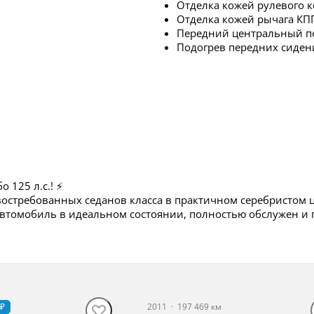
Отделка кожей рулевого к
Отделка кожей рычага КП
Передний центральный п
Подогрев передних сиден
о 125 л.с.! ⚡
стребованных седанов класса в практичном серебристом цв
томобиль в идеальном состоянии, полностью обслужен и г
ксплуатация и абсолютно прозрачная история.
рая дарит эмоции! В паре с быстрым 7-ступенчатым роботом (
 ₽
2011
·
197 469 км
 юридически абсолютно чистая сделка.