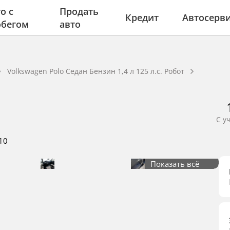
о с
Продать
Кредит
Автосерв
обегом
авто
Volkswagen Polo Седан Бензин 1,4 л 125 л.с. Робот
С у
-10
Показать всё