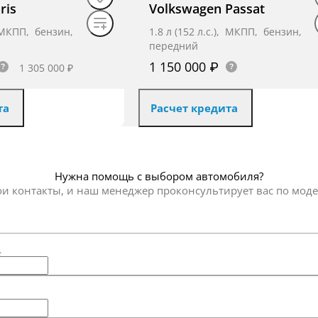
ris
Volkswagen Passat
), МКПП, бензин,
1.8 л (152 л.с.), МКПП, бензин,
передний
рживает идеальную температуру в салоне (вместо обычного 
1 150 000 ₽
1 305 000 ₽
 огни и противотуманные фары с функцией подсветки пово
мывателя и полный электрообогрев лобового стекла!
uetooth, SD-карт, USB и AUX (громкая связь и музыка со сма
та
Расчет кредита
ями автомобиля не отвлекаясь от дороги.
и сзади для легкого маневрирования.
ь предложение
Получить предложение
, антиблокировочная система (ABS) и фронтальные подушки б
Нужна помощь с выбором автомобиля?
ои контакты, и наш менеджер проконсультирует вас по мод
*