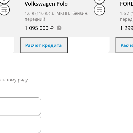
Volkswagen Polo
FORD
1.6 л (110 л.с.), МКПП, бензин,
1.6 л 
передний
перед
кондиционера).
1 095 000 ₽
1 29
ротов.
ртфона).
Расчет кредита
Расч
Получить предложение
езопасности.
ельному ряду