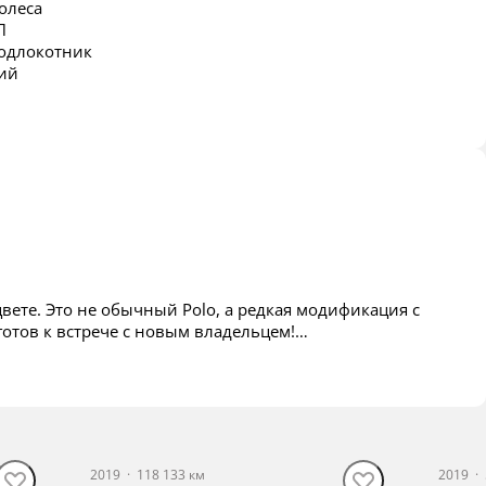
олеса
П
одлокотник
ий
ете. Это не обычный Polo, а редкая модификация с
отов к встрече с новым владельцем!
DSG) машина едет невероятно бодро, а расход по трассе
2019
·
118 133 км
2019
·