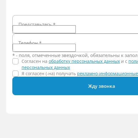
Представьтесь
*
Телефон
*
* - поля, отмеченные звездочкой, обязательны к зап
Согласен на
обработку персональных данных
и c
пол
персональных данных
Я согласен (-на) получать
рекламно-информационные
Жду звонка