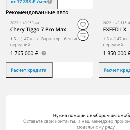
от 17 833 ₽
/мес
Рекомендованные авто
Получить предложение
2023
·
49 959 км
2022
·
43 115 к
Chery Tiggo 7 Pro Max
EXEED LX
1.5 л (147 л.с.), Вариатор, бензин,
1.5 л (147 л.
передний
передний
1 765 000 ₽
1 850 000 
Расчет кредита
Расчет кре
Получить предложение
Получ
Нужна помощь с выбором автомоб
Оставьте свои контакты, и наш менеджер прокон
модельному ряду