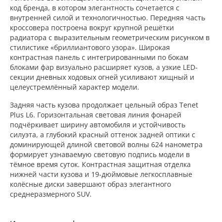
код бренда, в котором элегантность сочетается с
внутренней силой и технологичностью. Передняя часть
кроссовера построена вокруг крупной решётки
радиатора с выразительным геометрическим рисунком в
стилистике «бриллиантового узора». Широкая
контрастная панель с интегрированными по бокам
блоками фар визуально расширяет кузов, а узкие LED-
секции дневных ходовых огней усиливают хищный и
целеустремлённый характер модели.
Задняя часть кузова продолжает цельный образ Tenet
Plus L6. Горизонтальная световая линия фонарей
подчёркивает ширину автомобиля и устойчивость
силуэта, а глубокий красный оттенок задней оптики с
доминирующей длиной световой волны 624 нанометра
формирует узнаваемую световую подпись модели в
тёмное время суток. Контрастная защитная отделка
нижней части кузова и 19-дюймовые легкосплавные
колёсные диски завершают образ элегантного
среднеразмерного SUV.