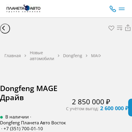
Dongfeng
MAGE
Драйв
Новые
Главная
Dongfeng
MAGE
Кроссове
автомобили
Бензин
1,5 л 197
л.с. 7 DCT
Dongfeng MAGE
Драйв
2 850 000 ₽
2 600 000 ₽
С учётом выгод:
В наличии
·
Dongfeng Планета Авто Восток
·
+7 (351) 700-01-10