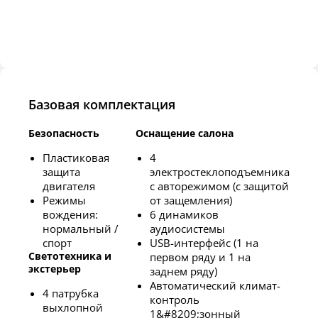
Базовая комплектация
Безопасность
Оснащение салона
Пластиковая
4
защита
электростеклоподъемника
двигателя
с авторежимом (с защитой
Режимы
от защемления)
вождения:
6 динамиков
нормальный /
аудиосистемы
спорт
USB-интерфейс (1 на
Светотехника и
первом ряду и 1 на
экстерьер
заднем ряду)
Автоматический климат-
4 патрубка
контроль
выхлопной
1&#8209;зонный