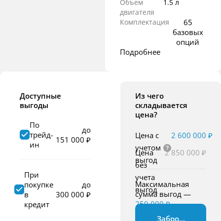
Объем
1.5 л
двигателя
Комплектация
65
базовых
опций
Подробнее
Доступные
Из чего
выгоды
складывается
цена?
По
до
трейд-
Цена с
2 600 000 ₽
151 000 ₽
ин
учетом
Цена
2 850 000 ₽
выгод
без
При
учета
Максимальная
покупке
до
выгод
сумма выгод
—
в
300 000 ₽
250 000 ₽
кредит
Забронировать