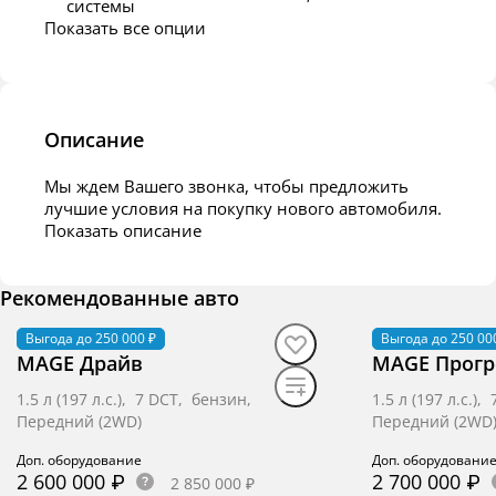
системы
Показать все опции
Описание
Мы ждем Вашего звонка, чтобы предложить
лучшие условия на покупку нового автомобиля.
Показать описание
Рекомендованные авто
Выгода до 250 000 ₽
В наличии
·
авто
Выгода до 250 00
В наличии
·
ав
MAGE Драйв
MAGE Прогр
1.5 л (197 л.с.), 7 DCT, бензин,
1.5 л (197 л.с.)
Передний (2WD)
Передний (2WD
Доп. оборудование
Доп. оборудовани
2 600 000 ₽
2 700 000 ₽
2 850 000 ₽