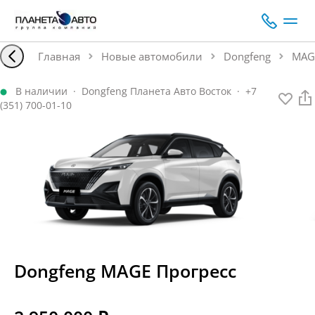
Главная
Новые автомобили
Dongfeng
MAG
В наличии
·
Dongfeng Планета Авто Восток
·
+7
(351) 700-01-10
Dongfeng
MAGE
Прогресс