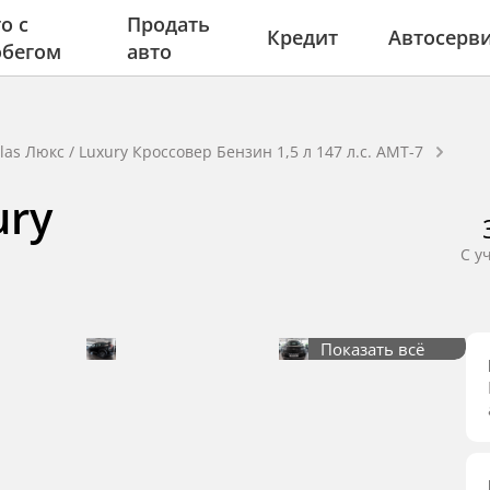
о с
Продать
Кредит
Автосерв
обегом
авто
tlas Люкс / Luxury Кроссовер Бензин 1,5 л 147 л.с. AMT-7
ury
С у
Показать всё