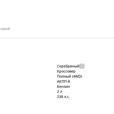
ловий
Серебряный
Кроссовер
Полный (4WD)
АКПП-8
Бензин
2 л
238 л.с.