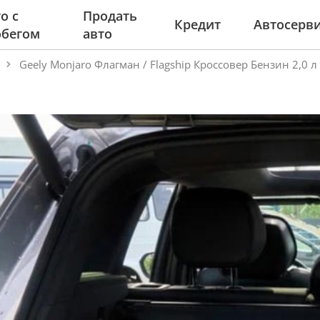
о с
Продать
Кредит
Автосерв
обегом
авто
Geely Monjaro Флагман / Flagship Кроссовер Бензин 2,0 л