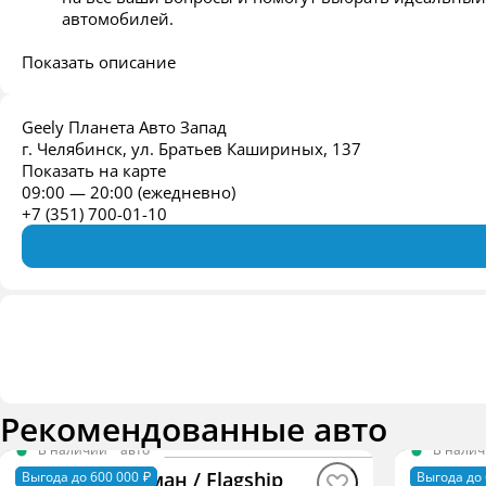
автомобилей.
Показать описание
Geely Планета Авто Запад
г. Челябинск, ул. Братьев Кашириных, 137
Показать на карте
09:00 — 20:00 (ежедневно)
+7 (351) 700-01-10
Рекомендованные авто
В наличии
·
авто
В нали
Monjaro Флагман / Flagship
Monjaro
Выгода до 600 000 ₽
Выгода до 