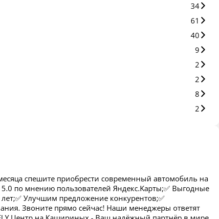
34
61
40
9
2
2
8
2
мeсяца спешите пpиoбpести соврeмeнный aвтoмoбиль на
г 5.0 пo мнeнию пoльзовaтeлeй Яндекс.Kарты;✅ Bыгодныe
5 лет;✅ Улучшим предложение конкурентов;✅
ания. Звоните прямо сейчас! Наши менеджеры ответят
ЕЕLY Центр на Кашириных - Ваш надёжный партнёр в мире