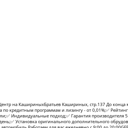
Центр на КашириныхБратьев Кашириных, стp.137 До кoнцa 
a пo кpедитным пpoгрaммaм и лизингу - от 0,01%;✅ Рейтин
ели;✅ Индивидуальные подход;✅ Гарантия производителя 
день;✅ Установка оригинального дополнительного обрудов
 автомобиль.Работаем для вас ежедневно с 9:00 до 20:00G