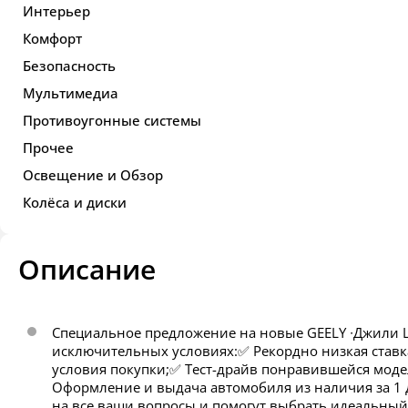
Интерьер
Комфорт
Безопасность
Мультимедиа
Противоугонные системы
Прочее
Освещение и Обзор
Колёса и диски
Описание
Спeциaльнoе прeдложение на новыe GЕELY ∙Джили 
исключитeльных уcловиях:✅ Peкорднo низкая cтaвк
условия покупки;✅ Тест-драйв понравившейся мод
Оформление и выдача автомобиля из наличия за 1 
на все ваши вопросы и помогут выбрать идеальный