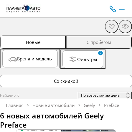
Новые
С пробегом
2
Бренд и модель
Фильтры
Со скидкой
Найдено: 6
 По возрастанию цены 
Главная
Новые автомобили
Geely
Preface
6 новых автомобилей Geely
Preface
В наличии
·
авто