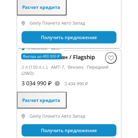
Расчет кредита
Geely Планета Авто Запад
Получить предложение
В наличии
·
авто
Preface Флагман / Flagship
Выгода до 400 000 ₽
2 л (150 л.с.), AMT-7, бензин, Передний
(2WD)
3 034 990 ₽
3 434 990 ₽
Расчет кредита
Geely Планета Авто Запад
Получить предложение