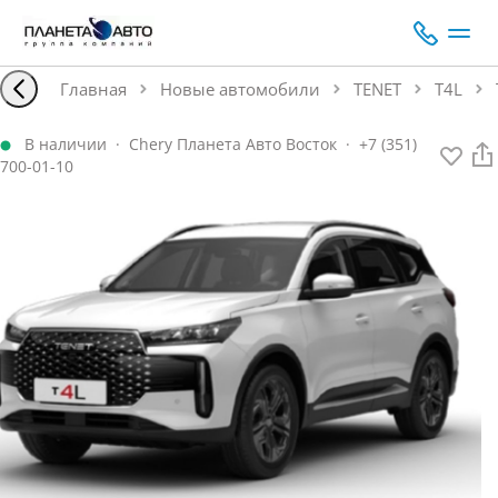
Главная
Новые автомобили
TENET
T4L
В наличии
·
Chery Планета Авто Восток
·
+7 (351)
700-01-10