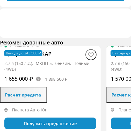
Рекомендованные авто
В наличии
·
авто
В нали
Профи Base ИКАР
Профи 
Выгода до 243 500 ₽
Выгода до 
2.7 л (150 л.с.), МКПП-5, бензин, Полный
2.7 л (15
(4WD)
(4WD)
1 655 000 ₽
1 570 0
1 898 500 ₽
Расчет кредита
Расчет 
Планета Авто Юг
Плане
Получить предложение