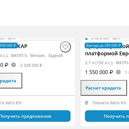
чии
·
авто
В наличии
·
авто
BASE ИКАР
Профи Бортовой
458 000 ₽
Выгода до 290 000 ₽
платформой Евро
0 л.с.), МКПП-5, бензин, Задний
2.7 л (150 л.с.), МКП
00 ₽
2 328 000 ₽
1 550 000 ₽
1 
кредита
Расчет кредита
та Авто Юг
Планета Авто Юг
Получить предложение
Получить 