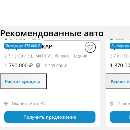
Рекомендованные авто
В наличии
·
авто
В нали
Профи BASE ИКАР
Профи 
Выгода до 478 000 ₽
Выгода до 
2.7 л (150 л.с.), МКПП-5, бензин, Задний
2.7 л (15
1 790 000 ₽
1 870 0
2 268 000 ₽
Расчет кредита
Расчет 
Планета Авто Юг
Плане
Получить предложение