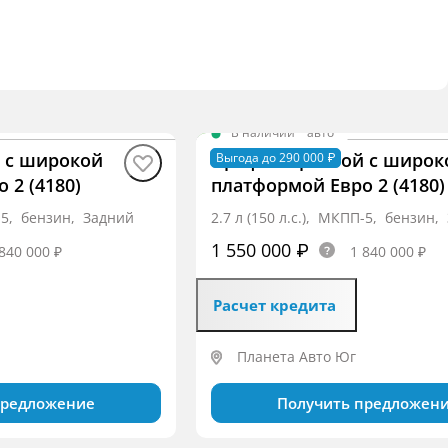
В наличии
·
авто
 c широкой
Профи Бортовой c широк
Выгода до 290 000 ₽
 2 (4180)
платформой Евро 2 (4180)
П-5, бензин, Задний
2.7 л (150 л.с.), МКПП-5, бензин,
1 550 000 ₽
840 000 ₽
1 840 000 ₽
Расчет кредита
Планета Авто Юг
предложение
Получить предложен